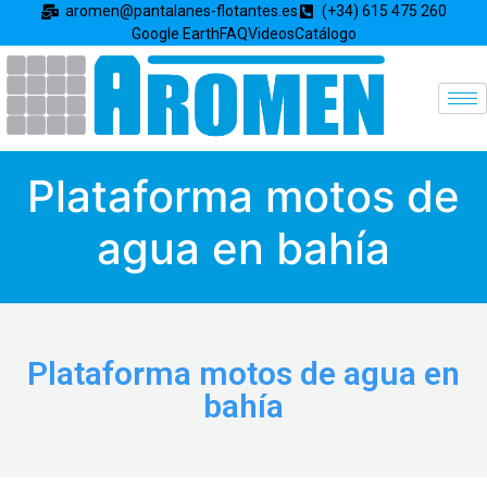
aromen@pantalanes-flotantes.es
(+34) 615 475 260
Google Earth
FAQ
Videos
Catálogo
Plataforma motos de
agua en bahía
Plataforma motos de agua en
bahía