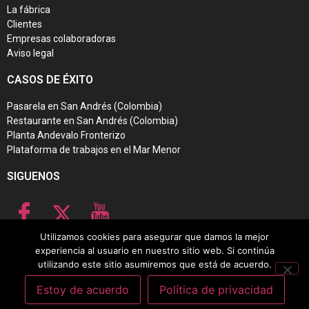
La fábrica
Clientes
Empresas colaboradoras
Aviso legal
CASOS DE ÉXITO
Pasarela en San Andrés (Colombia)
Restaurante en San Andrés (Colombia)
Planta Andevalo Fronterizo
Plataforma de trabajos en el Mar Menor
SIGUENOS
Utilizamos cookies para asegurar que damos la mejor
experiencia al usuario en nuestro sitio web. Si continúa
Placas fotovoltaicas flotantes
–
Plataformas de trabajo flotantes
–
Plataformas
utilizando este sitio asumiremos que está de acuerdo.
flotantes
–
Plataformas flotantes para embarcaciones
Estoy de acuerdo
Política de privacidad
© 2025 Aromen Pantalanes Flotantes. Todos los derechos reservados.
Política de privacidad
Política de cookies