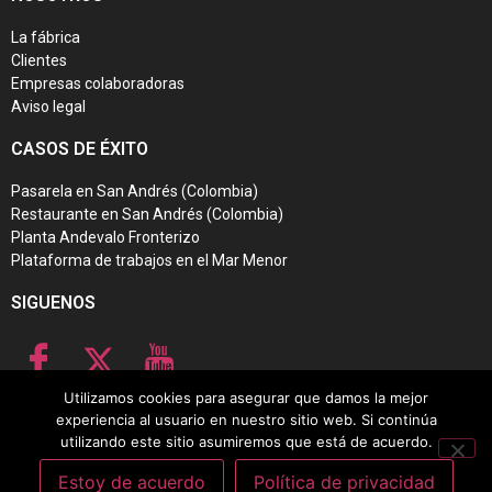
La fábrica
Clientes
Empresas colaboradoras
Aviso legal
CASOS DE ÉXITO
Pasarela en San Andrés (Colombia)
Restaurante en San Andrés (Colombia)
Planta Andevalo Fronterizo
Plataforma de trabajos en el Mar Menor
SIGUENOS
Utilizamos cookies para asegurar que damos la mejor
experiencia al usuario en nuestro sitio web. Si continúa
Placas fotovoltaicas flotantes
–
Plataformas de trabajo flotantes
–
Plataformas
utilizando este sitio asumiremos que está de acuerdo.
flotantes
–
Plataformas flotantes para embarcaciones
Estoy de acuerdo
Política de privacidad
© 2025 Aromen Pantalanes Flotantes. Todos los derechos reservados.